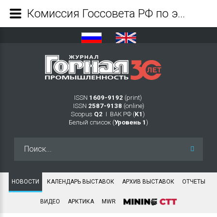
Комиссия Госсовета РФ по энергетике рассмотрела предложения для поддержки угледобывающих предприятий - Журнал Горная промышленность
ISSN
1609-9192
(print)
ISSN
2587-9138
(online)
Scopus
Q2
Ι ВАК РФ (
K1
)
Белый список (
Уровень 1
)
Искать...
НОВОСТИ
КАЛЕНДАРЬ ВЫСТАВОК
АРХИВ ВЫСТАВОК
ОТЧЕТЫ
ВИДЕО
АРКТИКА
MWR