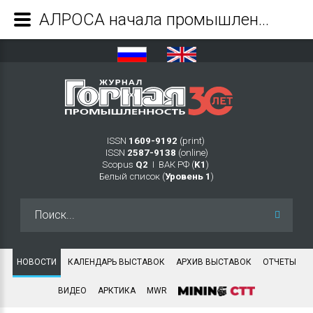
АЛРОСА начала промышленную разработку новой трубки «Карпинского-2» в Архангельской области - Журнал Горная промышленность
ISSN
1609-9192
(print)
ISSN
2587-9138
(online)
Scopus
Q2
Ι ВАК РФ (
K1
)
Белый список (
Уровень 1
)
Искать...
НОВОСТИ
КАЛЕНДАРЬ ВЫСТАВОК
АРХИВ ВЫСТАВОК
ОТЧЕТЫ
ВИДЕО
АРКТИКА
MWR