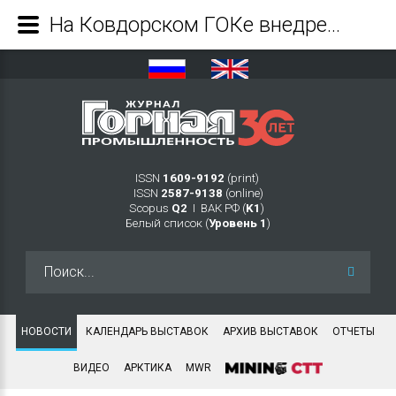
На Ковдорском ГОКе внедрена система машинного зрения ML Sense: проект реализован совместными усилиями Nord Clan, ЦТиП и КГОК - Журнал Горная промышленность
ISSN
1609-9192
(print)
ISSN
2587-9138
(online)
Scopus
Q2
Ι ВАК РФ (
K1
)
Белый список (
Уровень 1
)
Искать...
НОВОСТИ
КАЛЕНДАРЬ ВЫСТАВОК
АРХИВ ВЫСТАВОК
ОТЧЕТЫ
ВИДЕО
АРКТИКА
MWR