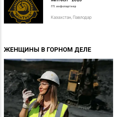
ГП:
инфопартнер
Казахстан, Павлодар
ЖЕНЩИНЫ
В
ГОРНОМ
ДЕЛЕ