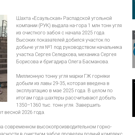
Шахта «Есаульская» Распадской угольной
компании (РУК) выдала на-гора 1 млн тонн угля
из очистного забоя с начала 2025 года.
Высоких показателей добился участок по
добыче угля №1 под руководством начальника
участка Сергея Селедкова, механика Сергея
Борисова и бригадира Олега Басманова.
Миллионную тонну угля марки ГЖ горняки
добыли из лавы 29-35, которая введена в
эксплуатацию в мае 2025 года. В целом по
итогам года шахтеры рассчитывают добыть
1350–1360 тыс. тонн угля. Завершить
т весной 2026 года.
 на современном высокопроизводительном горно-
асности в очистном забое проведен полный комплекс