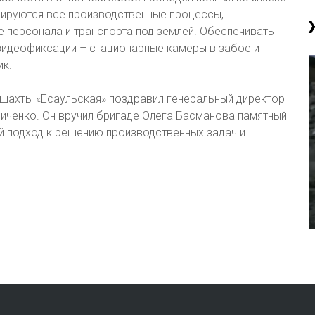
лируются все производственные процессы,
 персонала и транспорта под землей. Обеспечивать
идеофиксации – стационарные камеры в забое и
ик.
шахты «Есаульская» поздравил генеральный директор
иченко. Он вручил бригаде Олега Басманова памятный
й подход к решению производственных задач и