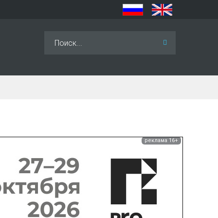
Искать...
реклама 16+