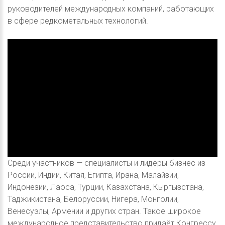
руководителей международных компаний, работающих
в сфере редкометальных технологий.
Среди участников — специалисты и лидеры бизнес из
России, Индии, Китая, Египта, Ирана, Малайзии,
Индонезии, Лаоса, Турции, Казахстана, Кыргызстана,
Таджикистана, Белоруссии, Нигера, Монголии,
Венесуэлы, Армении и других стран. Такое широкое
международное представительство придаёт Конгрессу