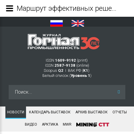
Маршрут эффективных решений: Индустриальная экскурсия на MiningWorld Russia 2026 - Журнал Горная промышленность
ISSN
1609-9192
(print)
ISSN
2587-9138
(online)
Scopus
Q2
Ι ВАК РФ (
K1
)
Белый список (
Уровень 1
)
Искать...
НОВОСТИ
КАЛЕНДАРЬ ВЫСТАВОК
АРХИВ ВЫСТАВОК
ОТЧЕТЫ
ВИДЕО
АРКТИКА
MWR