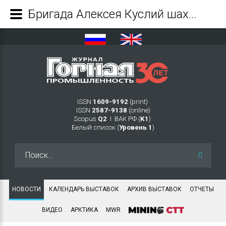
Бригада Алексея Куслий шахты «Усковская» добыла 1 миллион тонн угля c начала года - Журнал Горная промышленность
ISSN
1609-9192
(print)
ISSN
2587-9138
(online)
Scopus
Q2
Ι ВАК РФ (
K1
)
Белый список (
Уровень 1
)
Искать...
НОВОСТИ
КАЛЕНДАРЬ ВЫСТАВОК
АРХИВ ВЫСТАВОК
ОТЧЕТЫ
ВИДЕО
АРКТИКА
MWR