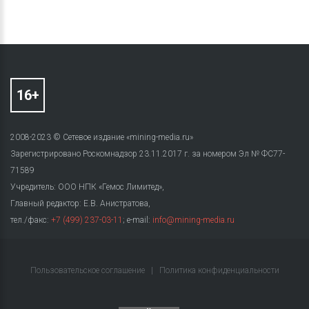
2008-2023 © Сетевое издание «mining-media.ru»
Зарегистрировано Роскомнадзор 23.11.2017 г. за номером Эл № ФС77-
71589
Учредитель: ООО НПК «Гемос Лимитед»,
Главный редактор: Е.В. Анистратова,
тел./факс:
+7 (499) 237-03-11
; e-mail:
info@mining-media.ru
Пользовательское соглашение
|
Политика конфиденциальности