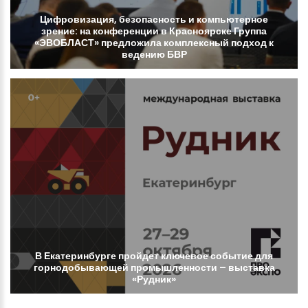
Цифровизация,
безопасность
и
компьютерное
зрение:
на
конференции
в
Красноярске
Группа
«ЭВОБЛАСТ»
предложила
комплексный
подход
к
ведению
БВР
В
Екатеринбурге
пройдет
ключевое
событие
для
горнодобывающей
промышленности
–
выставка
«Рудник»