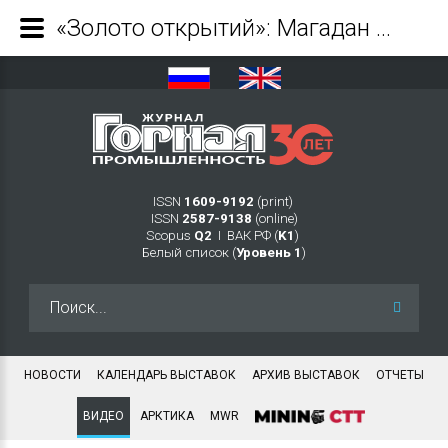
«Золото открытий»: Магадан - Журнал Горная промышленность
ISSN
1609-9192
(print)
ISSN
2587-9138
(online)
Scopus
Q2
Ι ВАК РФ (
K1
)
Белый список (
Уровень 1
)
Искать...
НОВОСТИ
КАЛЕНДАРЬ ВЫСТАВОК
АРХИВ ВЫСТАВОК
ОТЧЕТЫ
ВИДЕО
АРКТИКА
MWR