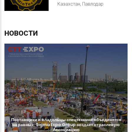
Казахстан, Павлодар
НОВОСТИ
Поставщики
и
владельцы
спецтехники
объединятся
на
равных:
Sigma
Expo
Group
создает
отраслевую
Ассоциацию