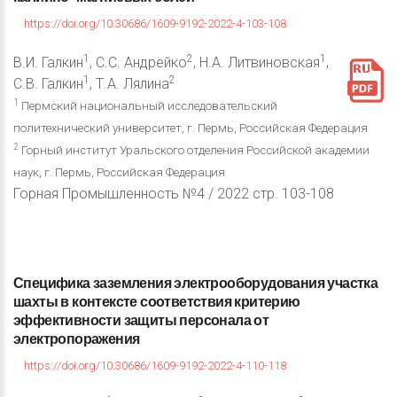
https://doi.org/10.30686/1609-9192-2022-4-103-108
1
2
1
В.И. Галкин
, С.С. Андрейко
, Н.А. Литвиновская
,
1
2
С.В. Галкин
, Т.А. Лялина
1
Пермский национальный исследовательский
политехнический университет, г. Пермь, Российская Федерация
2
Горный институт Уральского отделения Российской академии
наук, г. Пермь, Российская Федерация
Горная Промышленность №4 / 2022 стр. 103-108
Специфика
заземления
электрооборудования
участка
шахты
в
контексте
соответствия
критерию
эффективности
защиты
персонала
от
электропоражения
https://doi.org/10.30686/1609-9192-2022-4-110-118