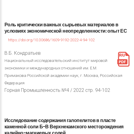
Роль
критически
важных
сырьевых
материалов
в
условиях
экономической
неопределенности:
опыт
ЕС
https://doi.org/10.30686/1609-9192-2022-4-94-102
В.Б. Кондратьев
Национальный исследовательский институт мировой
экономики и международных отношений им. Е.М.
Примакова Российской академии наук, г. Москва, Российская
Федерация
Горная Промышленность №4 / 2022 стр. 94-102
Исследование
содержания
галопелитов
в
пласте
каменной
соли
Б-В
Верхнекамского
месторождения
калийно-магниевых
солей