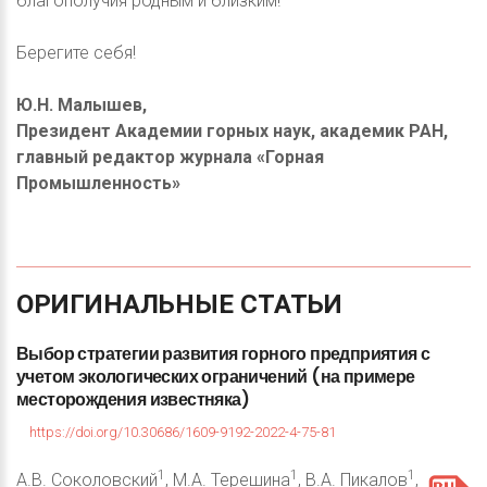
благополучия родным и близким!
Берегите себя!
Ю.Н. Малышев,
Президент Академии горных наук, академик РАН,
главный редактор журнала «Горная
Промышленность»
ОРИГИНАЛЬНЫЕ
СТАТЬИ
Выбор
стратегии
развития
горного
предприятия
с
учетом
экологических
ограничений
(на
примере
месторождения
известняка)
https://doi.org/10.30686/1609-9192-2022-4-75-81
1
1
1
А.В. Соколовский
, М.А. Терешина
, В.А. Пикалов
,