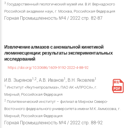
3
Государственный геологический музей им. В.И. Вернадского
Российской академии наук, г. Москва, Российская Федерация
Горная Промышленность №4 / 2022 стр. 82-87
Извлечение
алмазов
с
аномальной
кинетикой
люминесценции:
результаты
экспериментальных
исследований
https://doi.org/10.30686/1609-9192-2022-4-88-92
1,2
1
1
И.В. Зырянов
, А.В. Иванов
, В.Н. Яковлев
1
Институт «Якутнипроалмаз», ПАО АК «АЛРОСА», г.
Мирный, Российская Федерация
2
Политехнический институт – филиал в Мирном Северо-
Восточного федерального университета имени М.К. Аммосова, г.
Мирный, Российская Федерация
Горная Промышленность №4 / 2022 стр. 88-92