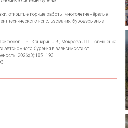
тономные системы бурения.
ки, открытые горные работы, многолетнемёрзлые
иент технического использования, буровзрывные
 Трифонов П.В., Каширин С.В., Мокрова Л.П. Повышение
ти автономного бурения в зависимости от
ность. 2026;(3):185–193.
93