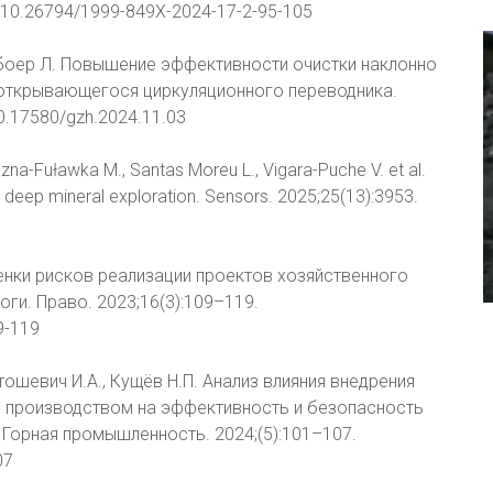
rg/10.26794/1999-849X-2024-17-2-95-105
, Дебоер Л. Повышение эффективности очистки наклонно
открывающегося циркуляционного переводника.
10.17580/gzh.2024.11.03
czna-Fuławka M., Santas Moreu L., Vigara-Puche V. et al.
n deep mineral exploration. Sensors. 2025;25(13):3953.
енки рисков реализации проектов хозяйственного
ги. Право. 2023;16(3):109–119.
9-119
артошевич И.А., Кущёв Н.П. Анализ влияния внедрения
 производством на эффективность и безопасность
Горная промышленность. 2024;(5):101–107.
07