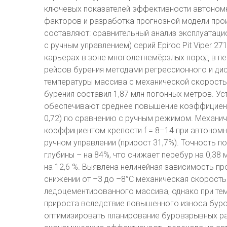
ключевых показателей эффективности автономн
факторов и разработка прогнозной модели про
составляют: сравнительный анализ эксплуатаци
с ручным управлением) серий Epiroc Pit Viper 27
карьерах в зоне многолетнемёрзлых пород в пе
рейсов бурения методами регрессионного и дис
температуры массива с механической скорост
бурения составил 1,87 млн погонных метров. У
обеспечивают среднее повышение коэффициента
0,72) по сравнению с ручным режимом. Механич
коэффициентом крепости f = 8–14 при автономно
ручном управлении (прирост 31,7%). Точность п
глубины – на 84%, что снижает перебур на 0,38
на 12,6 %. Выявлена нелинейная зависимость пр
снижении от –3 до –8°С механическая скорость 
ледоцементированного массива, однако при те
прироста вследствие повышенного износа буро
оптимизировать планирование буровзрывных ра