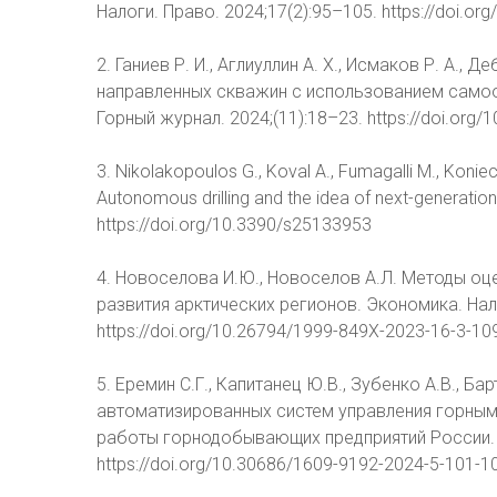
Налоги. Право. 2024;17(2):95–105. https://doi.o
2. Ганиев Р. И., Аглиуллин А. Х., Исмаков Р. А.
направленных скважин с использованием само
Горный журнал. 2024;(11):18–23. https://doi.org/
3. Nikolakopoulos G., Koval A., Fumagalli M., Konie
Autonomous drilling and the idea of next-generatio
https://doi.org/10.3390/s25133953
4. Новоселова И.Ю., Новоселов А.Л. Методы оц
развития арктических регионов. Экономика. Нало
https://doi.org/10.26794/1999-849X-2023-16-3-10
5. Еремин С.Г., Капитанец Ю.В., Зубенко А.В., Б
автоматизированных систем управления горным
работы горнодобывающих предприятий России. 
https://doi.org/10.30686/1609-9192-2024-5-101-1