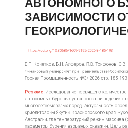
АВТОНОМНОГО
Б
ЗАВИСИМОСТИ
О
ГЕОКРИОЛОГИЧЕ
https://doi.org/10.30686/1609-9192-2026-3-185-193
Е.П. Кочетков, В.Н. Алферов, П.В. Трифонов, С.В
Финансовый университет при Правительстве Российской
Горная Промышленность №3/ 2026 стр. 185-193
Резюме:
Исследование посвящено количествен
автономных буровых установок при ведении от
многолетнемёрзлых пород. Актуальность опре
криолитозоны Якутии, Красноярского края, Чуко
Австралии, где температурный режим массива (
параметры бурения взрывных скважин. Цель ра