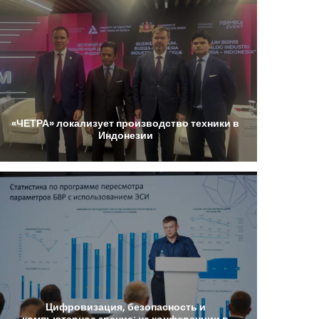
«ЧЕТРА»
локализует
производство
техники
в
Индонезии
Цифровизация,
безопасность
и
компьютерное
зрение:
на
конференции
в