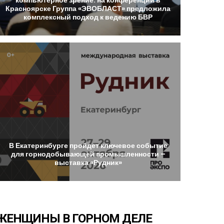
Красноярске
Группа
«ЭВОБЛАСТ»
предложила
комплексный
подход
к
ведению
БВР
В
Екатеринбурге
пройдет
ключевое
событие
для
горнодобывающей
промышленности
–
выставка
«Рудник»
ЖЕНЩИНЫ
В
ГОРНОМ
ДЕЛЕ