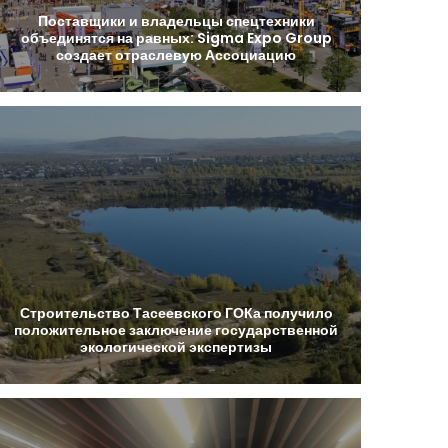
Поставщики
и
владельцы
спецтехники
объединятся
на
равных:
Sigma
Expo
Group
создает
отраслевую
Ассоциацию
Строительство
Тасеевского
ГОКа
получило
положительное
заключение
государственной
экологической
экспертизы