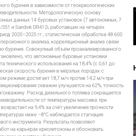
ого бурения в зависимости от геокриологических
изводительности. Методологическую основу
онных данных 14 буровых установок (7 автономных, 7
1/351 и Sandvik DR412i, работавших на четырёх
риод 2020–2025 гг.; статистическая обработка 48 600
персионного анализа; корреляционный анализ связи
ью бурения. Совокупный объём проанализированного
становлено, что автономные буровые установки
 технического использования на 18,4% (с 0,61 до
еская скорость бурения в мёрзлых породах с
м режиме достигает 18,7 м/ч против 14,2 м/ч при
озиционирования скважин улучшается на 62%, точность
 м/скважину. Расход дизельного топлива сокращается
оизводительности от температуры массива: при
возрастает на 9,4% за счёт увеличения прочности
мпературах ниже –8°С наблюдается стагнация
вого инструмента. Результаты позволяют
бот на карьерах криолитозоны и обосновать