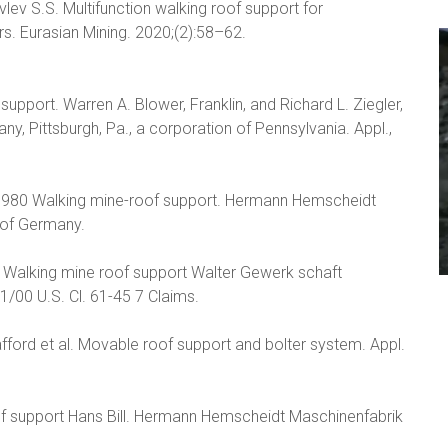
avlev S.S. Multifunction walking roof support for
rs. Eurasian Mining. 2020;(2):58–62.
upport. Warren A. Blower, Franklin, and Richard L. Ziegler,
, Pittsburgh, Pa., a corporation of Pennsylvania. Appl.,
, 1980 Walking mine-roof support. Hermann Hemscheidt
 of Germany.
69 Walking mine roof support Walter Gewerk schaft
1/00 U.S. Cl. 61-45 7 Claims.
fford et al. Movable roof support and bolter system. Appl.
of support Hans Bill. Hermann Hemscheidt Maschinenfabrik