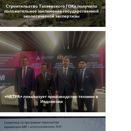
Строительство
Тасеевского
ГОКа
получило
положительное
заключение
государственной
экологической
экспертизы
«ЧЕТРА»
локализует
производство
техники
в
Индонезии