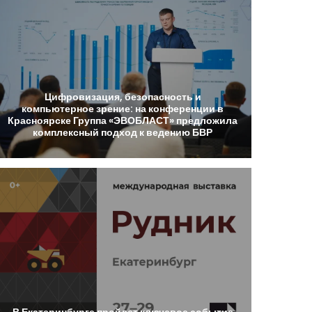
Цифровизация,
безопасность
и
компьютерное
зрение:
на
конференции
в
Красноярске
Группа
«ЭВОБЛАСТ»
предложила
комплексный
подход
к
ведению
БВР
В
Екатеринбурге
пройдет
ключевое
событие