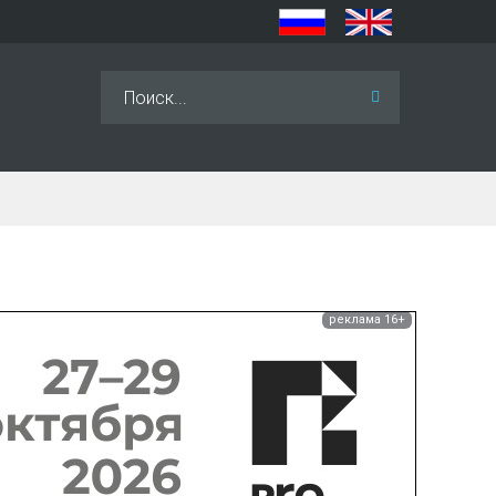
Искать...
реклама 16+