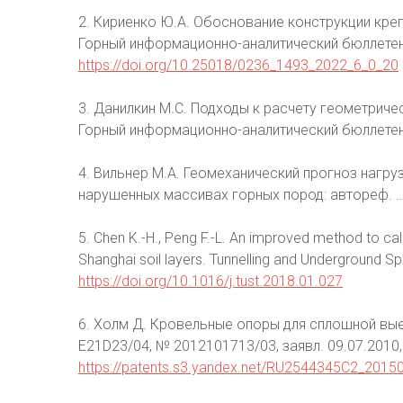
2. Кириенко Ю.А. Обоснование конструкции кре
Горный информационно-аналитический бюллетень
https://doi.org/10.25018/0236_1493_2022_6_0_20
3. Данилкин М.С. Подходы к расчету геометрич
Горный информационно-аналитический бюллетень
4. Вильнер М.А. Геомеханический прогноз нагру
нарушенных массивах горных пород: автореф. … ди
5. Chen K.-H., Peng F.-L. An improved method to calc
Shanghai soil layers. Tunnelling and Underground 
https://doi.org/10.1016/j.tust.2018.01.027
6. Холм Д. Кровельные опоры для сплошной вые
E21D23/04, № 2012101713/03, заявл. 09.07.2010,
https://patents.s3.yandex.net/RU2544345C2_2015