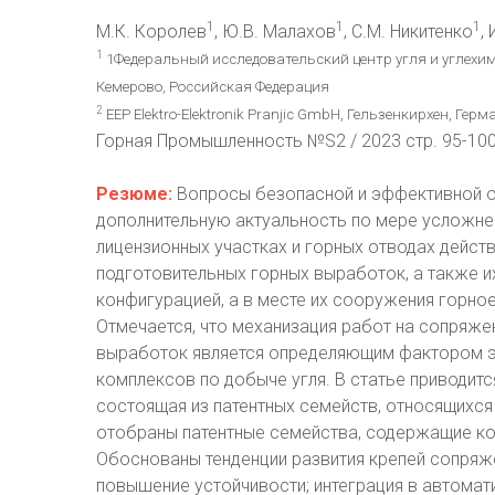
1
1
1
М.К. Королев
, Ю.В. Малахов
, С.М. Никитенко
,
1
1Федеральный исследовательский центр угля и углехим
Кемерово, Российская Федерация
2
EEP Elektro-Elektronik Pranjic GmbH, Гельзенкирхен, Гер
Горная Промышленность №S2 / 2023 стр. 95-10
Резюме:
Вопросы безопасной и эффективной 
дополнительную актуальность по мере усложнен
лицензионных участках и горных отводах дейст
подготовительных горных выработок, а также 
конфигурацией, а в месте их сооружения горно
Отмечается, что механизация работ на сопряж
выработок является определяющим фактором 
комплексов по добыче угля. В статье приводит
состоящая из патентных семейств, относящихся
отобраны патентные семейства, содержащие ко
Обоснованы тенденции развития крепей сопряже
повышение устойчивости; интеграция в автом