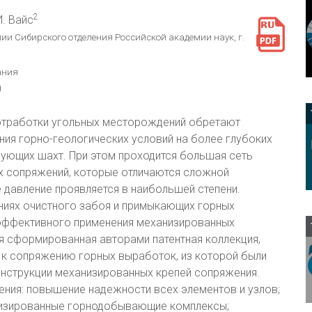
2
 И. Вайс
ии Сибирского отделения Российской академии наук, г.
мания
0
отработки угольных месторождений обретают
ия горно-геологических условий на более глубоких
вующих шахт. При этом проходится большая сеть
их сопряжений, которые отличаются сложной
е давление проявляется в наибольшей степени.
ениях очистного забоя и примыкающих горных
эффективного применения механизированных
ся сформированная авторами патентная коллекция,
 к сопряжению горных выработок, из которой были
нструкции механизированных крепей сопряжения.
ния: повышение надежности всех элементов и узлов;
атизированные горнодобывающие комплексы;