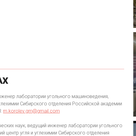
АХ
нженер лаборатории угольного машиноведения,
глехимии Сибирского отделения Российской академии
l:
m.korolev.gm@gmail.com
ческих наук, ведущий инженер лаборатории угольного
 центр угля и углехимии Сибирского отделения