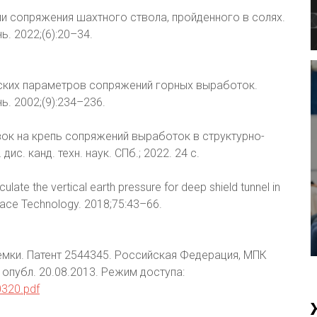
пи сопряжения шахтного ствола, пройденного в солях.
. 2022;(6):20–34.
еских параметров сопряжений горных выработок.
. 2002;(9):234–236.
зок на крепь сопряжений выработок в структурно-
с. канд. техн. наук. СПб.; 2022. 24 с.
ulate the vertical earth pressure for deep shield tunnel in
Space Technology. 2018;75:43–66.
мки. Патент 2544345. Российская Федерация, МПК
 опубл. 20.08.2013. Режим доступа:
0320.pdf