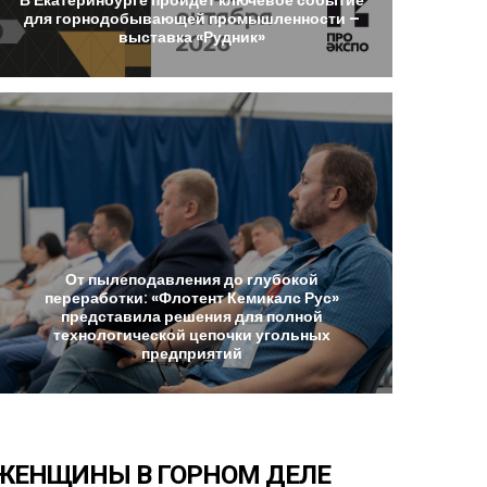
для
горнодобывающей
промышленности
–
выставка
«Рудник»
От
пылеподавления
до
глубокой
переработки:
«Флотент
Кемикалс
Рус»
представила
решения
для
полной
технологической
цепочки
угольных
предприятий
ЖЕНЩИНЫ
В
ГОРНОМ
ДЕЛЕ