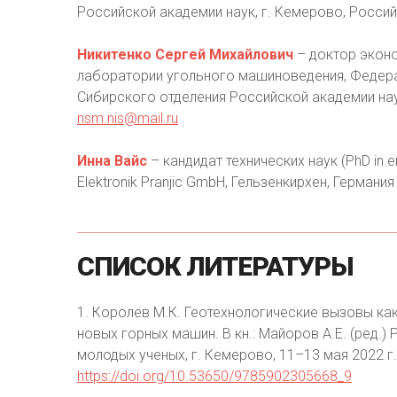
Российской академии наук, г. Кемерово, Россий
Никитенко Сергей Михайлович
– доктор эконо
лаборатории угольного машиноведения, Федера
Сибирского отделения Российской академии наук
nsm.nis@mail.ru
Инна Вайс
– кандидат технических наук (PhD in e
Elektronik Pranjic GmbH, Гельзенкирхен, Германия
СПИСОК
ЛИТЕРАТУРЫ
1. Королев М.К. Геотехнологические вызовы к
новых горных машин. В кн.: Майоров А.Е. (ред.
молодых ученых, г. Кемерово, 11–13 мая 2022 г
https://doi.org/10.53650/9785902305668_9