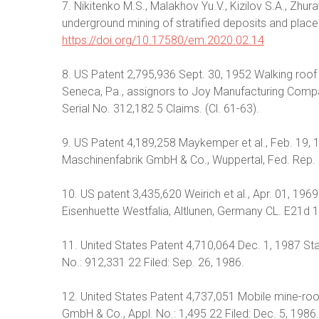
7. Nikitenko M.S., Malakhov Yu.V., Kizilov S.A., Zhur
underground mining of stratified deposits and place
https://doi.org/10.17580/em.2020.02.14
8. US Patent 2,795,936 Sept. 30, 1952 Walking roof s
Seneca, Pa., assignors to Joy Manufacturing Company
Serial No. 312,182 5 Claims. (Cl. 61-63).
9. US Patent 4,189,258 Maykemper et al., Feb. 19
Maschinenfabrik GmbH & Co., Wuppertal, Fed. Rep.
10. US patent 3,435,620 Weirich et al., Apr. 01, 19
Eisenhuette Westfalia, Altlunen, Germany CL. E21d 1
11. United States Patent 4,710,064 Dec. 1, 1987 Sta
No.: 912,331 22 Filed: Sep. 26, 1986.
12. United States Patent 4,737,051 Mobile mine-ro
GmbH & Co., Appl. No.: 1,495 22 Filed: Dec. 5, 1986.