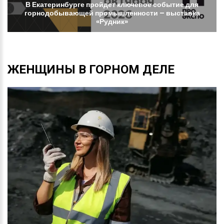
В
Екатеринбурге
пройдет
ключевое
событие
для
горнодобывающей
промышленности
–
выставка
«Рудник»
ЖЕНЩИНЫ
В
ГОРНОМ
ДЕЛЕ