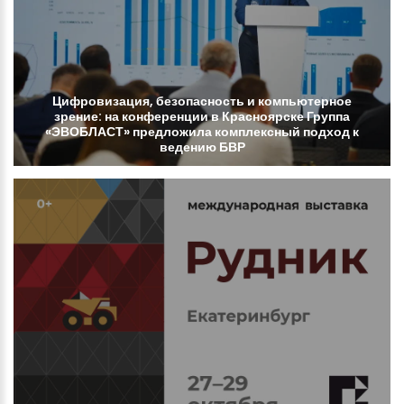
Цифровизация,
безопасность
и
компьютерное
зрение:
на
конференции
в
Красноярске
Группа
«ЭВОБЛАСТ»
предложила
комплексный
подход
к
ведению
БВР