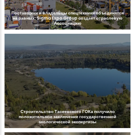
Поставщики
и
владельцы
спецтехники
объединятся
на
равных:
Sigma
Expo
Group
создает
отраслевую
Ассоциацию
Строительство
Тасеевского
ГОКа
получило
положительное
заключение
государственной
экологической
экспертизы