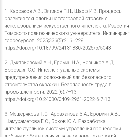
1. Карсаков А.В., Зятиков П.Н., Шарф И.В. Процессы
развития технологии нефтегазовой отрасли с
использованием искусственного интеллекта. Известия
Томского политехнического университета. Инжиниринг
георесурсов. 2025;336(5):216–228.
https://doi.org/10.18799/24131830/2025/5/5048
2. Дмитриевский А.Н., Еремин Н.А., Черников А.Д.,
Бороздин С.О. Интеллектуальные системы
предупреждения осложнений для безопасного
строительства скважин. Безопасность труда в
промышленности. 2022;(6):7–13.
https://doi.org/10.24000/0409-2961-2022-6-7-13
3. Мещерякова Т.С., Арсаханова З.А., Бровкин А.В.,
Шамухаметова Е.С., Боков Ю.А. Разработка
интеллектуальной системы управления процессами
добычи и обогащения угля на основе технологий