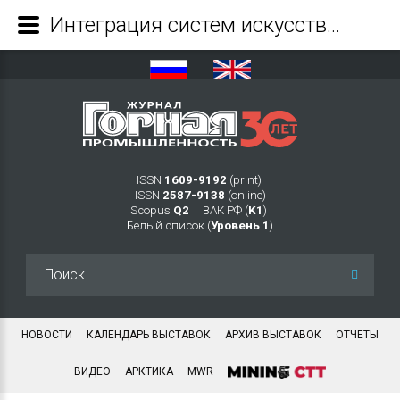
Интеграция систем искусственного интеллекта в автоматизированное управление буровыми процессами: технологический трансфер из нефтегазовой отрасли в угольную промышленность - Журнал Горная промышленность
ISSN
1609-9192
(print)
ISSN
2587-9138
(online)
Scopus
Q2
Ι ВАК РФ (
K1
)
Белый список (
Уровень 1
)
Искать...
НОВОСТИ
КАЛЕНДАРЬ ВЫСТАВОК
АРХИВ ВЫСТАВОК
ОТЧЕТЫ
ВИДЕО
АРКТИКА
MWR