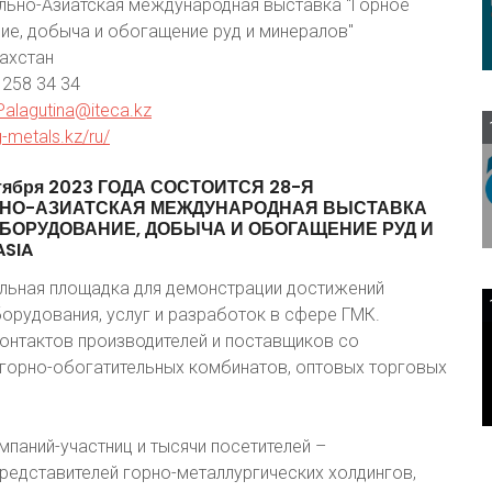
ально-Азиатская международная выставка "Горное
е, добыча и обогащение руд и минералов"
ахстан
 258 34 34
.Palagutina@iteca.kz
g-metals.kz/ru/
тября
2023
ГОДА
СОСТОИТСЯ
28-Я
НО-АЗИАТСКАЯ
МЕЖДУНАРОДНАЯ
ВЫСТАВКА
БОРУДОВАНИЕ,
ДОБЫЧА
И
ОБОГАЩЕНИЕ
РУД
И
ASIA
ональная площадка для демонстрации достижений
орудования, услуг и разработок в сфере ГМК.
нтактов производителей и поставщиков со
горно-обогатительных комбинатов, оптовых торговых
паний-участниц и тысячи посетителей –
редставителей горно-металлургических холдингов,