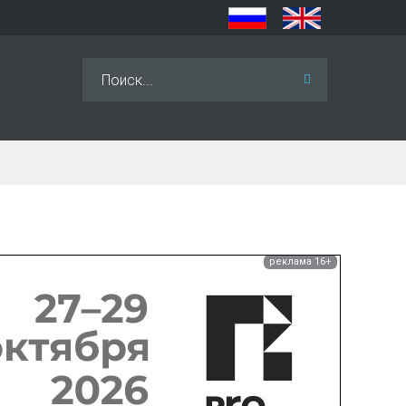
Искать...
реклама 16+