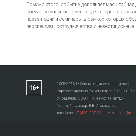
Помимо этого, событие дополняет масштабная
самые актуальные темы. Так, ежегодно в рамка
презентации и семинары, в рамках которых обс
перспективы сотрудничества и инвестиционные 
2008-2023 © Сетевое издание «mining-media.ru
Зарегистрировано Роскомнадзор 23.11.2017 г
Учредитель: ООО НПК «Гемос Лимитед»,
Главный редактор: Е.В. Анистратова,
тел./факс:
+7 (499) 237-03-11
; e-mail:
info@mini