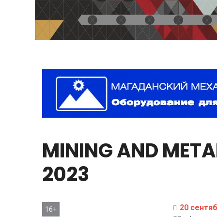
MINING
AND
META
2023
20 сентяб
16+