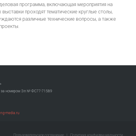
 деловая программа, включающая мероприятия на
х выставки проходят тематические круглые столы,
уждаются различные технические вопросы, а также
проекты.
»
. за номером Эл № ФС77-71589
ng-media.ru
Пользовательское соглашение
|
Политика конфиденциальности