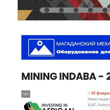
MINING
INDABA
-
03 феврал
16+
Инвестиции 
ЮАР, Кейпт