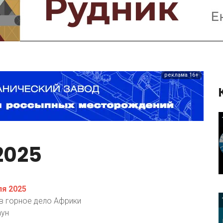
Предприятия и компании
Интервью
Выставки, Конференции
Женщины в горном деле
реклама 16+
2025
я 2025
в горное дело Африки
аун