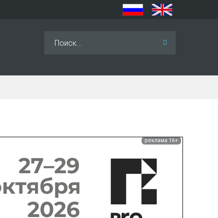
Искать...
реклама 16+