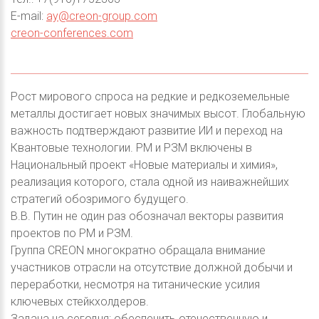
E-mail:
ay@creon-group.com
creon-conferences.com
Рост мирового спроса на редкие и редкоземельные
металлы достигает новых значимых высот. Глобальную
важность подтверждают развитие ИИ и переход на
Квантовые технологии. РМ и РЗМ включены в
Национальный проект «Новые материалы и химия»,
реализация которого, стала одной из наиважнейших
стратегий обозримого будущего.
В.В. Путин не один раз обозначал векторы развития
проектов по РМ и РЗМ.
Группа CREON многократно обращала внимание
участников отрасли на отсутствие должной добычи и
переработки, несмотря на титанические усилия
ключевых стейкхолдеров.
Задача на сегодня: обеспечить отечественную и