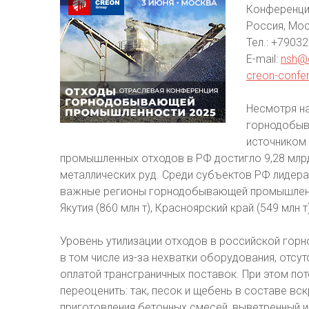
Конференци
Россия, Мо
Тел.:
+79032
E-mail:
nsh@
creon-confe
Несмотря на
горнодобыв
источником
промышленных отходов в РФ достигло 9,28 млрд 
металлических руд. Среди субъектов РФ лидер
важные регионы горнодобывающей промышленност
Якутия (860 млн т), Красноярский край (549 млн т)
Уровень утилизации отходов в российской гор
в том числе из-за нехватки оборудования, отсу
оплатой трансграничных поставок. При этом по
переоценить: так, песок и щебень в составе в
приготовления бетонных смесей, выветренный и