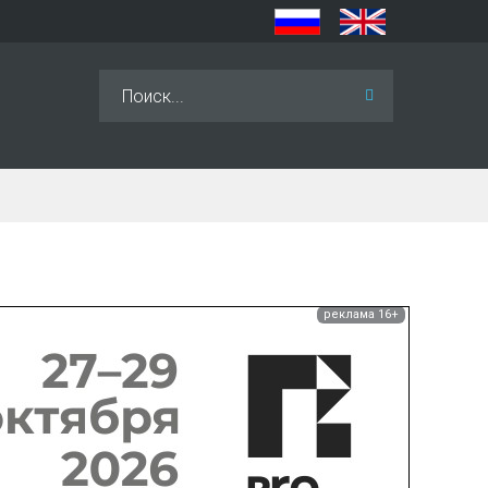
Искать...
реклама 16+