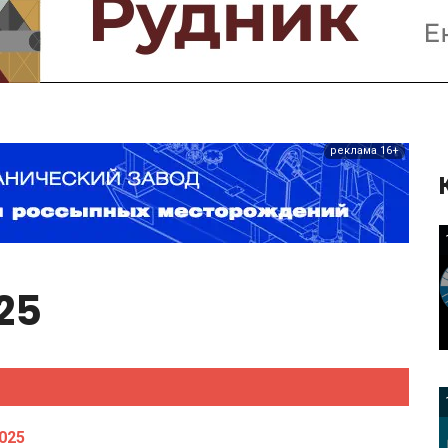
Предприятия и компании
Интервью
Выставки, Конференции
Женщины в горном деле
реклама 16+
25
025