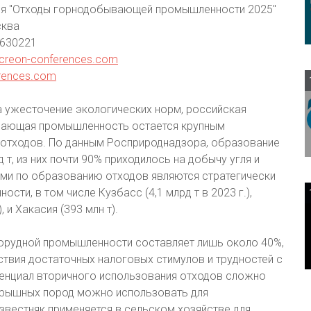
я "Отходы горнодобывающей промышленности 2025"
сква
630221
creon-conferences.com
rences.com
 ужесточение экологических норм, российская
ающая промышленность остается крупным
 отходов. По данным Росприроднадзора, образование
т, из них почти 90% приходилось на добычу угля и
ами по образованию отходов являются стратегически
и, в том числе Кузбасс (4,1 млрд т в 2023 г.),
, и Хакасия (393 млн т).
норудной промышленности составляет лишь около 40%,
тствия достаточных налоговых стимулов и трудностей с
тенциал вторичного использования отходов сложно
скрышных пород можно использовать для
звестняк применяется в сельском хозяйстве для