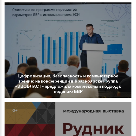
Цифровизация,
безопасность
и
компьютерное
зрение:
на
конференции
в
Красноярске
Группа
«ЭВОБЛАСТ»
предложила
комплексный
подход
к
ведению
БВР