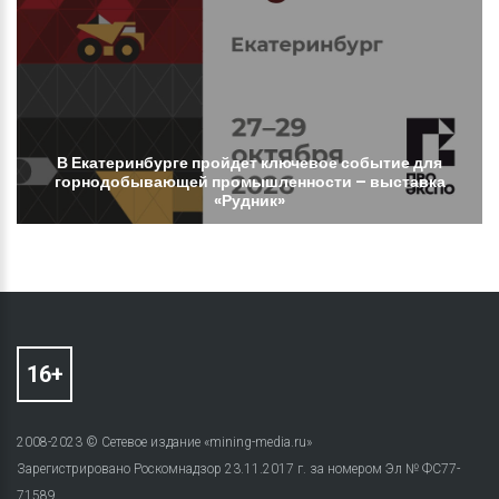
В
Екатеринбурге
пройдет
ключевое
событие
для
горнодобывающей
промышленности
–
выставка
«Рудник»
2008-2023 © Сетевое издание «mining-media.ru»
Зарегистрировано Роскомнадзор 23.11.2017 г. за номером Эл № ФС77-
71589