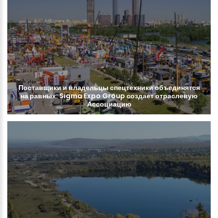
Поставщики
и
владельцы
спецтехники
объединятся
на
равных:
Sigma
Expo
Group
создает
отраслевую
Ассоциацию