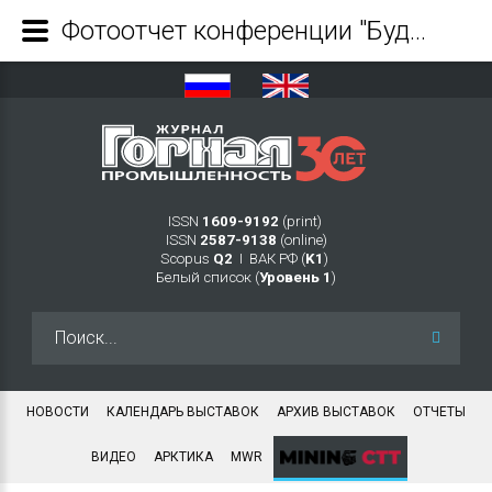
Фотоотчет конференции "Будущее горной промышленности" - Журнал Горная промышленность
ISSN
1609-9192
(print)
ISSN
2587-9138
(online)
Scopus
Q2
Ι ВАК РФ (
K1
)
Белый список (
Уровень 1
)
Искать...
НОВОСТИ
КАЛЕНДАРЬ ВЫСТАВОК
АРХИВ ВЫСТАВОК
ОТЧЕТЫ
ВИДЕО
АРКТИКА
MWR