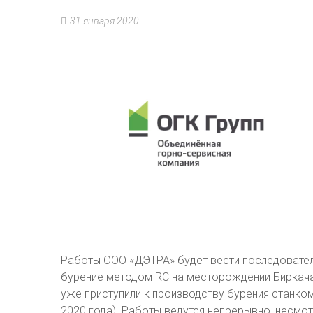
31 января 2020
Работы ООО «ДЭТРА» будет вести последователь
бурение методом RC на месторождении Биркача
уже приступили к производству бурения станком 
2020 года). Работы ведутся непрерывно, несмот