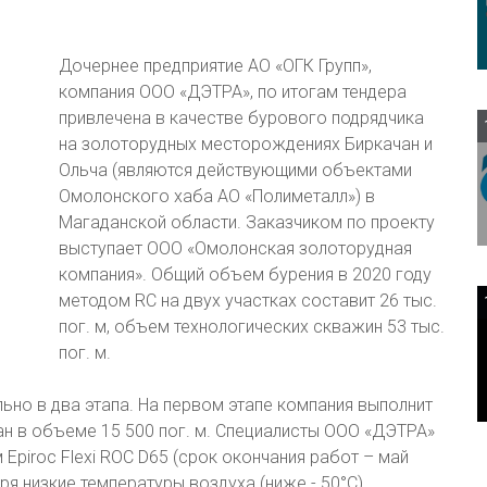
Дочернее предприятие АО «ОГК Групп»,
компания ООО «ДЭТРА», по итогам тендера
привлечена в качестве бурового подрядчика
на золоторудных месторождениях Биркачан и
Ольча (являются действующими объектами
Омолонского хаба АО «Полиметалл») в
Магаданской области. Заказчиком по проекту
выступает ООО «Омолонская золоторудная
компания». Общий объем бурения в 2020 году
методом RC на двух участках составит 26 тыс.
пог. м, объем технологических скважин 53 тыс.
пог. м.
но в два этапа. На первом этапе компания выполнит
н в объеме 15 500 пог. м. Специалисты ООО «ДЭТРА»
Epiroc Flexi ROC D65 (срок окончания работ – май
ря низкие температуры воздуха (ниже - 50°С).