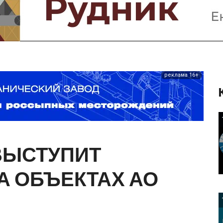
Предприятия и компании
Интервью
Выставки, Конференции
Женщины в горном деле
реклама 16+
ВЫСТУПИТ
А
ОБЪЕКТАХ
АО