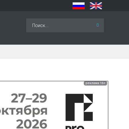
Искать...
реклама 16+