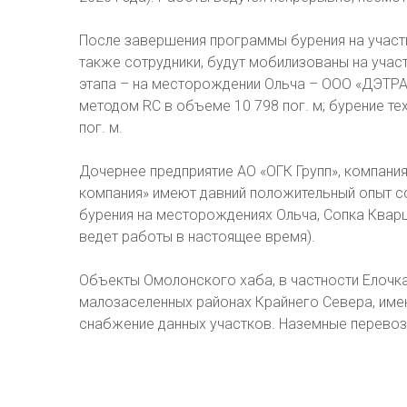
После завершения программы бурения на участк
также сотрудники, будут мобилизованы на участ
этапа – на месторождении Ольча – ООО «ДЭТРА
методом RC в объеме 10 798 пог. м; бурение т
пог. м.
Дочернее предприятие АО «ОГК Групп», компан
компания» имеют давний положительный опыт со
бурения на месторождениях Ольча, Сопка Квар
ведет работы в настоящее время).
Объекты Омолонского хаба, в частности Елочка
малозаселенных районах Крайнего Севера, имею
снабжение данных участков. Наземные перевоз