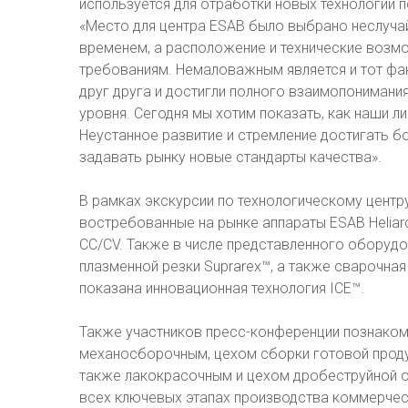
используется для отработки новых технологий п
«Место для центра ESAB было выбрано неслуча
временем, а расположение и технические воз
требованиям. Немаловажным является и тот фак
друг друга и достигли полного взаимопонимани
уровня. Сегодня мы хотим показать, как наши л
Неустанное развитие и стремление достигать б
задавать рынку новые стандарты качества».
В рамках экскурсии по технологическому центр
востребованные на рынке аппараты ESAB Heliarc 
CC/CV. Также в числе представленного оборудо
плазменной резки Suprarex™, а также сварочна
показана инновационная технология ICE™.
Также участников пресс-конференции познаком
механосборочным, цехом сборки готовой проду
также лакокрасочным и цехом дробеструйной о
всех ключевых этапах производства коммерчес