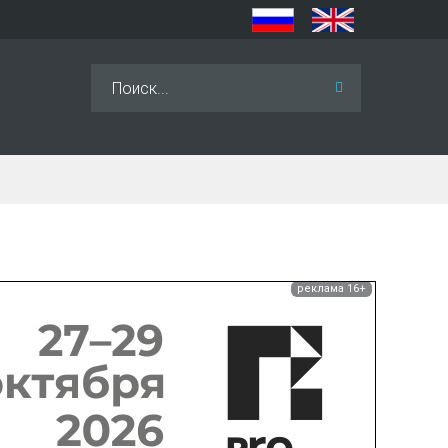
Искать...
реклама 16+