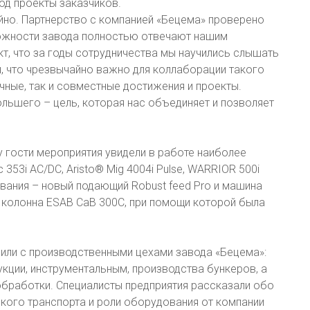
од проекты заказчиков.
йно. Партнерство с компанией «Бецема» проверено
можности завода полностью отвечают нашим
т, что за годы сотрудничества мы научились слышать
я, что чрезвычайно важно для коллаборации такого
ичные, так и совместные достижения и проекты.
ольшего – цель, которая нас объединяет и позволяет
у гости мероприятия увидели в работе наиболее
353i AC/DC, Aristo® Mig 4004i Pulse, WARRIOR 500i
вания – новый подающий Robust feed Pro и машина
я колонна ESAB CaB 300С, при помощи которой была
или с производственными цехами завода «Бецема»:
кции, инструментальным, производства бункеров, а
бработки. Специалисты предприятия рассказали обо
кого транспорта и роли оборудования от компании