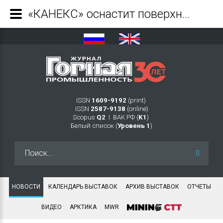
«КАНЕКС» оснастит поверхностный закладочный комплекс (ПЗК)* на месторождении «Юбилейное» (УГМК) - Журнал Горная промышленность
ISSN
1609-9192
(print)
ISSN
2587-9138
(online)
Scopus
Q2
Ι ВАК РФ (
K1
)
Белый список (
Уровень 1
)
Искать...
НОВОСТИ
КАЛЕНДАРЬ ВЫСТАВОК
АРХИВ ВЫСТАВОК
ОТЧЕТЫ
ВИДЕО
АРКТИКА
MWR