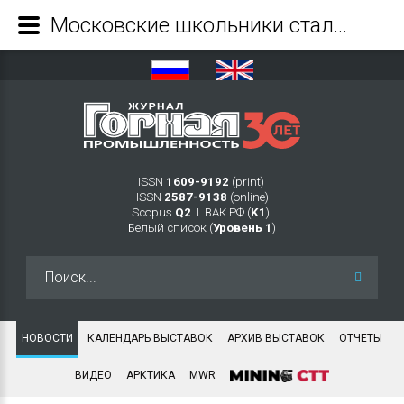
Московские школьники стали призерами турнира «Умножая таланты» - Журнал Горная промышленность
ISSN
1609-9192
(print)
ISSN
2587-9138
(online)
Scopus
Q2
Ι ВАК РФ (
K1
)
Белый список (
Уровень 1
)
Искать...
НОВОСТИ
КАЛЕНДАРЬ ВЫСТАВОК
АРХИВ ВЫСТАВОК
ОТЧЕТЫ
ВИДЕО
АРКТИКА
MWR