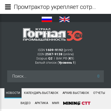
Промтрактор укрепляет сотрудничество cо своей главной «кузницей кадров» - Журнал Горная промышленность
ISSN
1609-9192
(print)
ISSN
2587-9138
(online)
Scopus
Q2
Ι ВАК РФ (
K1
)
Белый список (
Уровень 1
)
Искать...
НОВОСТИ
КАЛЕНДАРЬ ВЫСТАВОК
АРХИВ ВЫСТАВОК
ОТЧЕТЫ
ВИДЕО
АРКТИКА
MWR