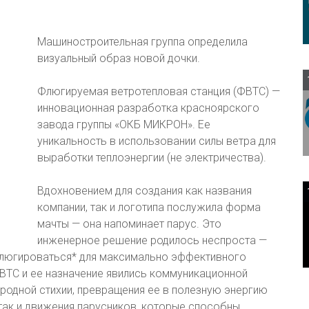
Машиностроительная группа определила
визуальный образ новой дочки.
Флюгируемая ветротепловая станция (ФВТС) —
инновационная разработка красноярского
завода группы «ОКБ МИКРОН». Ее
уникальность в использовании силы ветра для
выработки теплоэнергии (не электричества).
Вдохновением для создания как названия
компании, так и логотипа послужила форма
мачты — она напоминает парус. Это
инженерное решение родилось неспроста —
флюгироваться* для максимально эффективного
ВТС и ее назначение явились коммуникационной
родной стихии, превращения ее в полезную энергию
так и движения парусников, которые способны