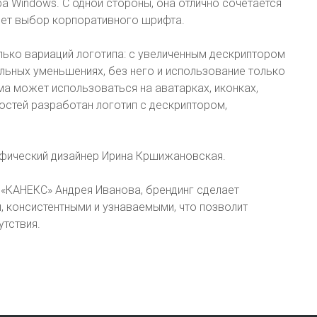
ора Windows. С одной стороны, она отлично сочетается
ляет выбор корпоративного шрифта.
лько вариаций логотипа: с увеличенным дескриптором
ельных уменьшениях, без него и использование только
ма может использоваться на аватарках, иконках,
ностей разработан логотип с дескриптором,
фический дизайнер Ирина Кршижановская.
 «КАНЕКС» Андрея Иванова, брендинг сделает
 консистентными и узнаваемыми, что позволит
тствия.