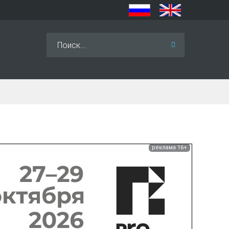
Искать...
реклама 16+