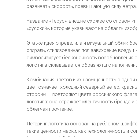
развивать скорость, превышающую силу ветра, 
Название «Терус», внешне схожее со словом «па
«русский», которые указывают на область изоб
Эта же идея определила и визуальный облик бр
спираль, стилизованная под завихрение воздушн
символизирует бесконечность возобновления ал
логотипа складывается образ яхты с наполненн
Комбинация цветов и их насыщенность с одной 
цвет означает холодный северный ветер, красны
стороны — повторяют цвета российского флага.
логотипа: она отражает идентичность бренда и
облегчая прочтение.
Летеринг логотипа основан на рубленом шрифте
такие ценности марки, как технологичность и с