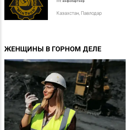
ГП:
инфопартнер
Казахстан, Павлодар
ЖЕНЩИНЫ
В
ГОРНОМ
ДЕЛЕ