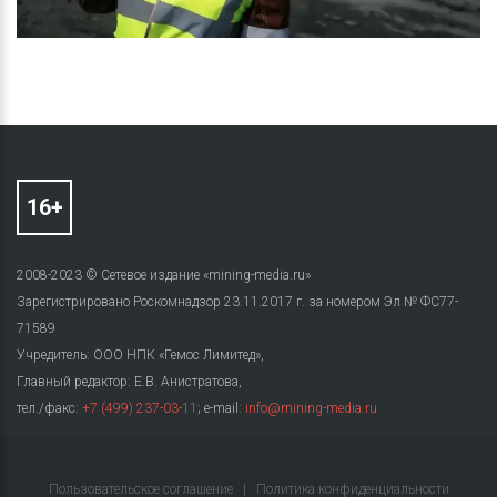
2008-2023 © Сетевое издание «mining-media.ru»
Зарегистрировано Роскомнадзор 23.11.2017 г. за номером Эл № ФС77-
71589
Учредитель: ООО НПК «Гемос Лимитед»,
Главный редактор: Е.В. Анистратова,
тел./факс:
+7 (499) 237-03-11
; e-mail:
info@mining-media.ru
Пользовательское соглашение
|
Политика конфиденциальности