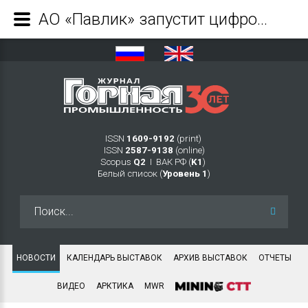
АО «Павлик» запустит цифровой горный комбинат в Магадане - Журнал Горная промышленность
ISSN
1609-9192
(print)
ISSN
2587-9138
(online)
Scopus
Q2
Ι ВАК РФ (
K1
)
Белый список (
Уровень 1
)
Искать...
НОВОСТИ
КАЛЕНДАРЬ ВЫСТАВОК
АРХИВ ВЫСТАВОК
ОТЧЕТЫ
ВИДЕО
АРКТИКА
MWR