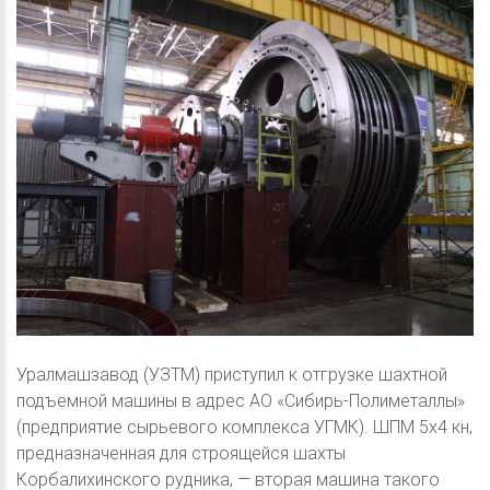
Уралмашзавод (УЗТМ) приступил к отгрузке шахтной
подъемной машины в адрес АО «Сибирь-Полиметаллы»
(предприятие сырьевого комплекса УГМК). ШПМ 5х4 кн,
предназначенная для строящейся шахты
Корбалихинского рудника, — вторая машина такого