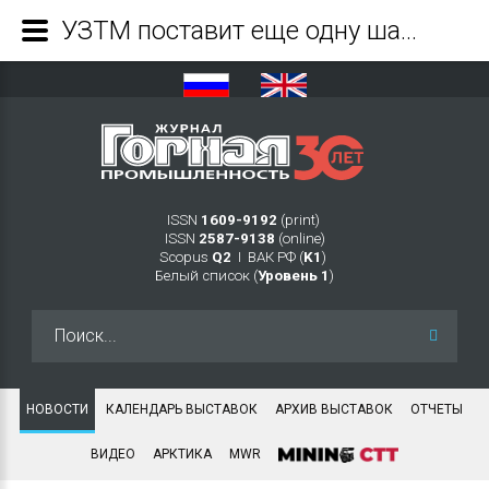
УЗТМ поставит еще одну шахтную подъемную машину предприятию УГМК - Журнал Горная промышленность
ISSN
1609-9192
(print)
ISSN
2587-9138
(online)
Scopus
Q2
Ι ВАК РФ (
K1
)
Белый список (
Уровень 1
)
Искать...
НОВОСТИ
КАЛЕНДАРЬ ВЫСТАВОК
АРХИВ ВЫСТАВОК
ОТЧЕТЫ
ВИДЕО
АРКТИКА
MWR