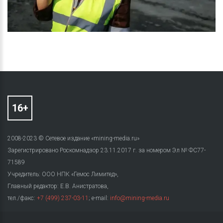
2008-2023 © Сетевое издание «mining-media.ru»
Зарегистрировано Роскомнадзор 23.11.2017 г. за номером Эл № ФС77-
71589
Учредитель: ООО НПК «Гемос Лимитед»,
Главный редактор: Е.В. Анистратова,
тел./факс:
+7 (499) 237-03-11
; e-mail:
info@mining-media.ru