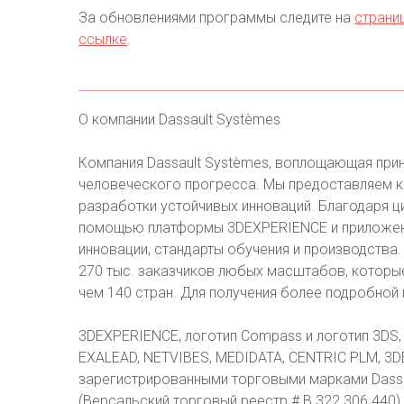
За обновлениями программы следите на
страни
ссылке
.
О компании Dassault Systèmes
Компания Dassault Systèmes, воплощающая при
человеческого прогресса. Мы предоставляем к
разработки устойчивых инноваций. Благодаря 
помощью платформы 3DEXPERIENCE и приложени
инновации, стандарты обучения и производства
270 тыс. заказчиков любых масштабов, которы
чем 140 стран. Для получения более подробной
3DEXPERIENCE, логотип Compass и логотип 3DS, 
EXALEAD, NETVIBES, MEDIDATA, CENTRIC PLM, 3D
зарегистрированными торговыми марками Dassau
(Версальский торговый реестр # B 322 306 440) 