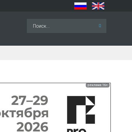
Искать...
реклама 16+