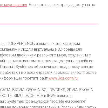
це мероприятия
. Бесплатная регистрация доступна по
нцип 3DEXPERIENCE, является катализатором
омпаниям и людям виртуальные 3D-среды для
цифровым двойникам реального мира, созданным с
й, нашим клиентам становятся доступны новейшие
. Dassault Systèmes обеспечивает поддержку свыше
е работают во всех отраслях промышленности более
 информации посетите сайт
www.3ds.com/ru
CATIA, BIOVIA, GEOVIA, SOLIDWORKS, 3DVIA, ENOVIA,
EXCITE, SIMULIA, DELMIA и IFWE являются
lt Systèmes, французской “société européenne”
или ее дочерних подразделений в России и/или других