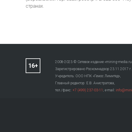
странах.
2008-2023 © Сетевое издание «mining-media.ru
Зарегистрировано Роскомнадзор 23.11.2017 г
Учредитель: ООО НПК «Гемос Лимитед»,
Главный редактор: Е.В. Анистратова,
тел./факс:
+7 (499) 237-03-11
; e-mail:
info@mini