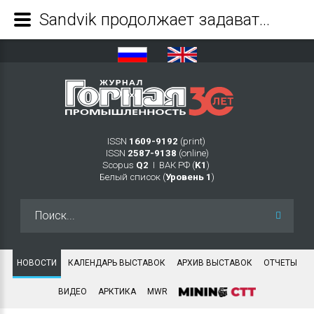
Sandvik продолжает задавать стандарты отрасли, представляя систему AutoMine® для подземных самосвалов - Журнал Горная промышленность
ISSN
1609-9192
(print)
ISSN
2587-9138
(online)
Scopus
Q2
Ι ВАК РФ (
K1
)
Белый список (
Уровень 1
)
Искать...
НОВОСТИ
КАЛЕНДАРЬ ВЫСТАВОК
АРХИВ ВЫСТАВОК
ОТЧЕТЫ
ВИДЕО
АРКТИКА
MWR