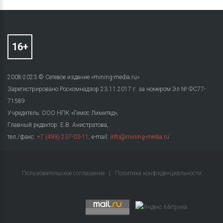
2008-2023 © Сетевое издание «mining-media.ru»
Зарегистрировано Роскомнадзор 23.11.2017 г. за номером Эл № ФС77-
71589
Учредитель: ООО НПК «Гемос Лимитед»,
Главный редактор: Е.В. Анистратова,
тел./факс:
+7 (499) 237-03-11
; e-mail:
info@mining-media.ru
Пользовательское соглашение
|
Политика конфиденциальности