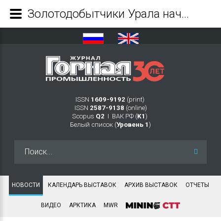
Золотодобытчики Урала начинают сезон во всеоружии - Журнал Горная промышленность
ISSN
1609-9192
(print)
ISSN
2587-9138
(online)
Scopus
Q2
Ι ВАК РФ (
K1
)
Белый список (
Уровень 1
)
Искать...
НОВОСТИ
КАЛЕНДАРЬ ВЫСТАВОК
АРХИВ ВЫСТАВОК
ОТЧЕТЫ
ВИДЕО
АРКТИКА
MWR