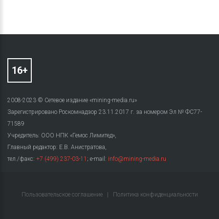
2008-2023 © Сетевое издание «mining-media.ru»
Зарегистрировано Роскомнадзор 23.11.2017 г. за номером Эл № ФС77-
71589
Учредитель: ООО НПК «Гемос Лимитед»,
Главный редактор: Е.В. Анистратова,
тел./факс:
+7 (499) 237-03-11
; e-mail:
info@mining-media.ru
Пользовательское соглашение
|
Политика конфиденциальности