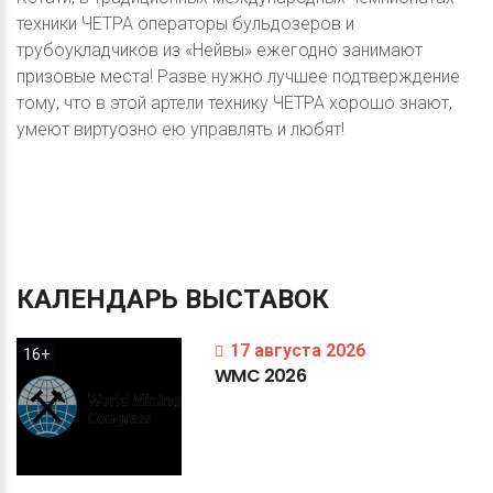
техники ЧЕТРА операторы бульдозеров и
трубоукладчиков из «Нейвы» ежегодно занимают
призовые места! Разве нужно лучшее подтверждение
тому, что в этой артели технику ЧЕТРА хорошо знают,
умеют виртуозно ею управлять и любят!
КАЛЕНДАРЬ
ВЫСТАВОК
17 августа 2026
16+
WMC
2026