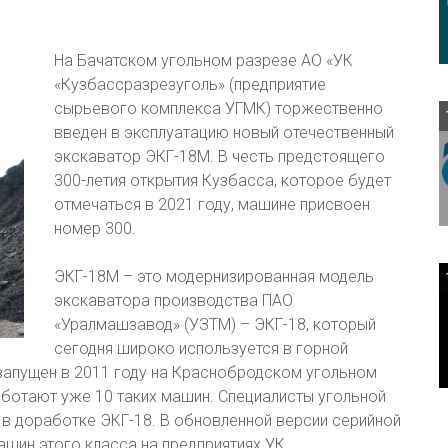
На Бачатском угольном разрезе АО «УК
«Кузбассразрезуголь» (предприятие
сырьевого комплекса УГМК) торжественно
введен в эксплуатацию новый отечественный
экскаватор ЭКГ-18М. В честь предстоящего
300-летия открытия Кузбасса, которое будет
отмечаться в 2021 году, машине присвоен
номер 300.
ЭКГ-18М – это модернизированная модель
экскаватора производства ПАО
«Уралмашзавод» (УЗТМ) – ЭКГ-18, который
сегодня широко используется в горной
запущен в 2011 году на Краснобродском угольном
работают уже 10 таких машин. Специалисты угольной
в доработке ЭКГ-18. В обновленной версии серийной
ашин этого класса на предприятиях УК