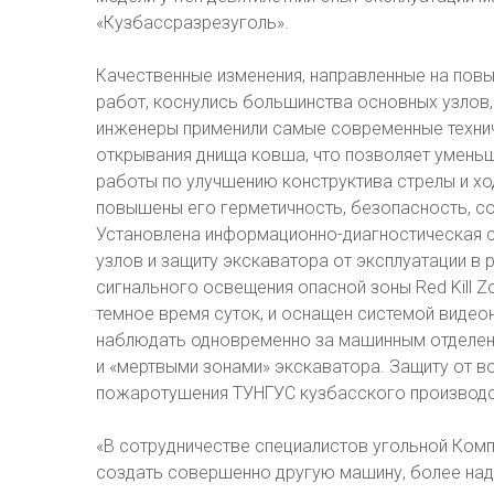
«Кузбассразрезуголь».
Качественные изменения, направленные на пов
работ, коснулись большинства основных узлов,
инженеры применили самые современные техни
открывания днища ковша, что позволяет уменьш
работы по улучшению конструктива стрелы и хо
повышены его герметичность, безопасность, с
Установлена информационно-диагностическая 
узлов и защиту экскаватора от эксплуатации в
сигнального освещения опасной зоны Red Kill 
темное время суток, и оснащен системой виде
наблюдать одновременно за машинным отделе
и «мертвыми зонами» экскаватора. Защиту от в
пожаротушения ТУНГУС кузбасского производс
«В сотрудничестве специалистов угольной Ком
создать совершенно другую машину, более над