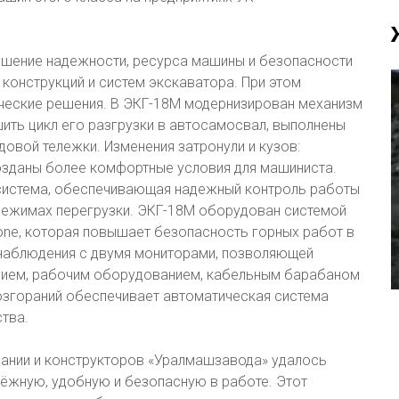
ышение надежности, ресурса машины и безопасности
 конструкций и систем экскаватора. При этом
ческие решения. В ЭКГ-18М модернизирован механизм
ить цикл его разгрузки в автосамосвал, выполнены
довой тележки. Изменения затронули и кузов:
озданы более комфортные условия для машиниста.
система, обеспечивающая надежный контроль работы
 режимах перегрузки. ЭКГ-18М оборудован системой
Zone, которая повышает безопасность горных работ в
онаблюдения с двумя мониторами, позволяющей
нием, рабочим оборудованием, кабельным барабаном
озгораний обеспечивает автоматическая система
тва.
пании и конструкторов «Уралмашзавода» удалось
ёжную, удобную и безопасную в работе. Этот