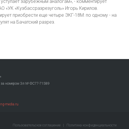
 уступает зарубежным аналогам», - комментирует
АО «УК «Кузбассразрезуголь» Игорь Кирилов.
ирует приобрести еще четыре ЭКГ-18М: по одному - на
упят на Бачатский разрез.
»
. за номером Эл № ФС77-71589
ng-media.ru
Пользовательское соглашение
|
Политика конфиденциальности