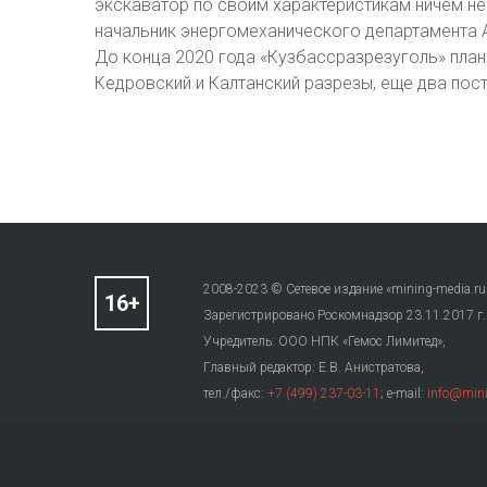
экскаватор по своим характеристикам ничем не
начальник энергомеханического департамента 
До конца 2020 года «Кузбассразрезуголь» план
Кедровский и Калтанский разрезы, еще два пост
2008-2023 © Сетевое издание «mining-media.ru
Зарегистрировано Роскомнадзор 23.11.2017 г
Учредитель: ООО НПК «Гемос Лимитед»,
Главный редактор: Е.В. Анистратова,
тел./факс:
+7 (499) 237-03-11
; e-mail:
info@mini