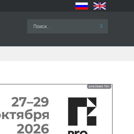
Искать...
реклама 16+