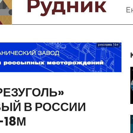
Предприятия и компании
Интервью
Выставки, Конференции
Женщины в горном деле
реклама 16+
РЕЗУГОЛЬ»
ВЫЙ
В
РОССИИ
-18М