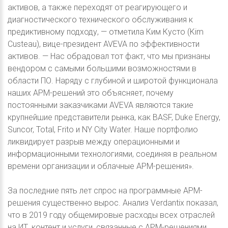
активов, а также переходят от реагирующего и
диагностического технического обслуживания к
предиктивному подходу, — отметила Ким Кусто (Kim
Custeau), вице-президент AVEVA по эффективности
активов. — Нас обрадовал тот факт, что мы признаны
вендором с самыми большими возможностями в
области ПО. Наряду с глубиной и широтой функционала
наших APM-решений это объясняет, почему
постоянными заказчиками AVEVA являются такие
крупнейшие представители рынка, как BASF, Duke Energy,
Suncor, Total, Frito и NY City Water. Наше портфолио
ликвидирует разрыв между операционными и
информационными технологиями, соединяя в реальном
времени организации и облачные APM-решения».
За последние пять лет спрос на программные APM-
решения существенно вырос. Анализ Verdantix показал,
что в 2019 году общемировые расходы всех отраслей
на ИТ, контент и услуги, связанные с APM-решениями,