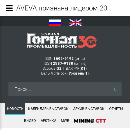
AVEVA признана лидером 2020 года в области управления эффективностью активов Независимое аналитическое агентство признало компанию AVEVA лидером рынка среди 11 основных мировых поставщиков APM-решений - Журнал Горная промышленность
ISSN
1609-9192
(print)
ISSN
2587-9138
(online)
Scopus
Q2
Ι ВАК РФ (
K1
)
Белый список (
Уровень 1
)
Искать...
НОВОСТИ
КАЛЕНДАРЬ ВЫСТАВОК
АРХИВ ВЫСТАВОК
ОТЧЕТЫ
ВИДЕО
АРКТИКА
MWR