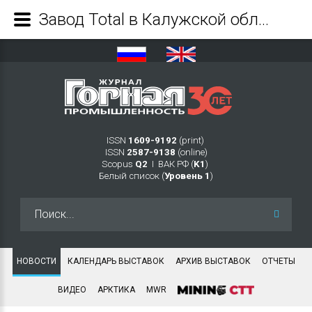
Завод Total в Калужской области возобновляет работу - Журнал Горная промышленность
ISSN
1609-9192
(print)
ISSN
2587-9138
(online)
Scopus
Q2
Ι ВАК РФ (
K1
)
Белый список (
Уровень 1
)
Искать...
НОВОСТИ
КАЛЕНДАРЬ ВЫСТАВОК
АРХИВ ВЫСТАВОК
ОТЧЕТЫ
ВИДЕО
АРКТИКА
MWR