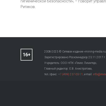
гигиенической безопасности», – говорит упра
Ритиков.
2008-2023 © Сетевое издание «mining-media.ru
Зарегистрировано Роскомнадзор 23.11.2017 г
Учредитель: ООО НПК «Гемос Лимитед»,
Главный редактор: Е.В. Анистратова,
тел./факс:
+7 (499) 237-03-11
; e-mail:
info@mini