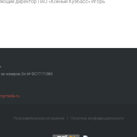
вляющий директор ПАО «Южный Кузбасс» Игорь
»
. за номером Эл № ФС77-71589
ng-media.ru
Пользовательское соглашение
|
Политика конфиденциальности