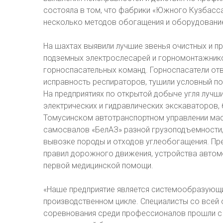
состояла в том, что фабрики «Южного Кузбасс
несколько методов обогащения и оборудовани
На шахтах выявили лучшие звенья очистных и п
подземных электрослесарей и горномонтажнико
горноспасательных команд. Горноспасатели отв
исправность респираторов, тушили условный по
На предприятиях по открытой добыче угля луч
электрических и гидравлических экскаваторов, 
Томусинском автотранспортном управлении мас
самосвалов «БелАЗ» разной грузоподъемности,
вывозке породы и отходов углеобогащения. Пр
правил дорожного движения, устройства автомо
первой медицинской помощи.
«Наше предприятие является системообразующ
производственном цикле. Специалисты со всей
соревнования среди профессионалов прошли с