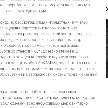
а» перерабатывают разные марки угля, используют
е различных модификаций.
роходческих бригад, самых «грамотных» и умелых
в, оценили подготовку и вспомогательных
ечали на вопросы теоретической части, проверяли
жар и демонстрировали силу в гиревом спорте.
ших определили среди машинистов шагающих,
буровых станков и бульдозерной техники. В
терство вождения показали водители карьерных
 а также автомобилей «КАМАЗ», задействованных на
едварительно автомобилисты прошли тест на знание
биля, техники безопасности, охраны труда и оказания
им и продолжает работать в непрерывном
 ответственностью подошли к проведению конкурсов –
 соблюдением всех необходимых мер санитарно-