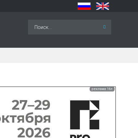
Искать...
реклама 16+