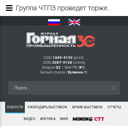
Группа ЧТПЗ проведет торжества в честь Дня металлурга и десятилетия Белой металлургии - Журнал Горная промышленность
ISSN
1609-9192
(print)
ISSN
2587-9138
(online)
Scopus
Q2
Ι ВАК РФ (
K1
)
Белый список (
Уровень 1
)
Искать...
НОВОСТИ
КАЛЕНДАРЬ ВЫСТАВОК
АРХИВ ВЫСТАВОК
ОТЧЕТЫ
ВИДЕО
АРКТИКА
MWR