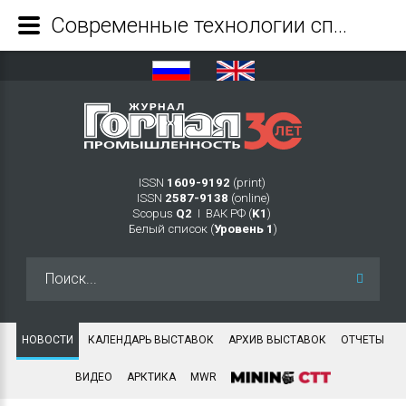
Современные технологии способны снизить потери предприятия до 300% - Журнал Горная промышленность
ISSN
1609-9192
(print)
ISSN
2587-9138
(online)
Scopus
Q2
Ι ВАК РФ (
K1
)
Белый список (
Уровень 1
)
Искать...
НОВОСТИ
КАЛЕНДАРЬ ВЫСТАВОК
АРХИВ ВЫСТАВОК
ОТЧЕТЫ
ВИДЕО
АРКТИКА
MWR