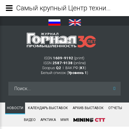
Cамый крупный Центр технической поддержки БЕЛАЗ готовится к открытию в Кузбассе - Журнал Горная промышленность
ISSN
1609-9192
(print)
ISSN
2587-9138
(online)
Scopus
Q2
Ι ВАК РФ (
K1
)
Белый список (
Уровень 1
)
Искать...
НОВОСТИ
КАЛЕНДАРЬ ВЫСТАВОК
АРХИВ ВЫСТАВОК
ОТЧЕТЫ
ВИДЕО
АРКТИКА
MWR