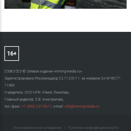
2008-2023 © Сетевое издание «mining-media.ru»
Зарегистрировано Роскомнадзор 23.11.2017 г. за номером Эл № ФС77-
71589
Учредитель: ООО НПК «Гемос Лимитед»,
Главный редактор: Е.В. Анистратова,
тел./факс:
+7 (499) 237-03-11
; e-mail:
info@mining-media.ru
Пользовательское соглашение
|
Политика конфиденциальности