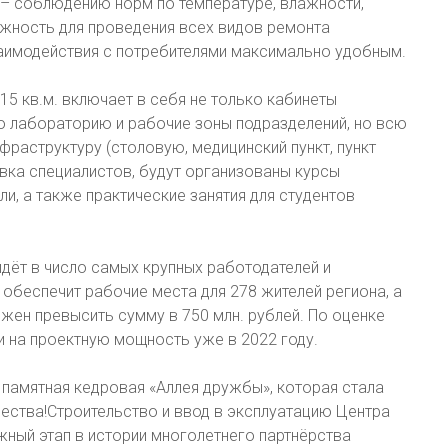
 – соблюдению норм по температуре, влажности,
ожность для проведения всех видов ремонта
заимодействия с потребителями максимально удобным.
5 кв.м. включает в себя не только кабинеты
ю лабораторию и рабочие зоны подразделений, но всю
раструктуру (столовую, медицинский пункт, пункт
овка специалистов, будут организованы курсы
и, а также практические занятия для студентов
дёт в число самых крупных работодателей и
 обеспечит рабочие места для 278 жителей региона, а
жен превысить сумму в 750 млн. рублей. По оценке
 на проектную мощность уже в 2022 году.
 памятная кедровая «Аллея дружбы», которая стала
ства!Строительство и ввод в эксплуатацию Центра
ный этап в истории многолетнего партнёрства