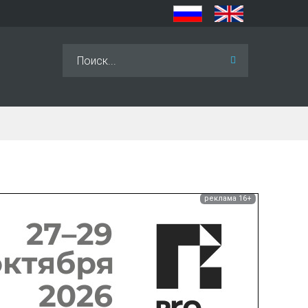
Искать...
реклама 16+