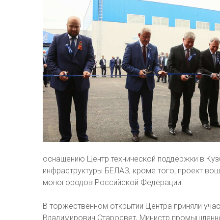
оснащению Центр технической поддержки в Куз
инфраструктуры БЕЛАЗ, кроме того, проект во
моногородов Российской Федерации.
В торжественном открытии Центра приняли уча
Владимирович Старосвет, Министр промышленн