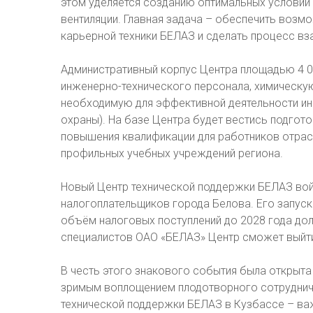
этом уделяется созданию оптимальных условий
вентиляции. Главная задача – обеспечить возм
карьерной техники БЕЛАЗ и сделать процесс в
Административный корпус Центра площадью 4 01
инженерно-технического персонала, химическу
необходимую для эффективной деятельности инф
охраны). На базе Центра будет вестись подгот
повышения квалификации для работников отрасл
профильных учебных учреждений региона.
Новый Центр технической поддержки БЕЛАЗ вой
налогоплательщиков города Белова. Его запуск
объём налоговых поступлений до 2028 года дол
специалистов ОАО «БЕЛАЗ» Центр сможет выйти
В честь этого знакового события была открыта
зримым воплощением плодотворного сотрудниче
технической поддержки БЕЛАЗ в Кузбассе – важ