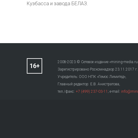
Кузбасса и завода БЕЛАЗ.
2008-2023 © Сетевое издание «mining-media.ru
Зарегистрировано Роскомнадзор 23.11.2017 г
Учредитель: ООО НПК «Гемос Лимитед»,
Главный редактор: Е.В. Анистратова,
тел./факс:
+7 (499) 237-03-11
; e-mail:
info@mini