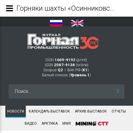
Горняки шахты «Осинниковская» и разреза «Коксовый» добыли по 1 млн тонн угля - Журнал Горная промышленность
ISSN
1609-9192
(print)
ISSN
2587-9138
(online)
Scopus
Q2
Ι ВАК РФ (
K1
)
Белый список (
Уровень 1
)
Искать...
НОВОСТИ
КАЛЕНДАРЬ ВЫСТАВОК
АРХИВ ВЫСТАВОК
ОТЧЕТЫ
ВИДЕО
АРКТИКА
MWR