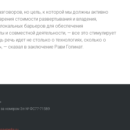
азговоров, но цель, к которой мы должны активно
зрения стоимости развертывания и владения,
 локальных барьеров для обеспечения
 и совместной деятельности, — все это стимулирует
 речь идет не столько о технологиях, сколько о
, — сказал в заключение Рави Гопинат.
»
. за номером Эл № ФС77-71589
ng-media.ru