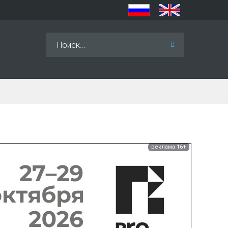
Искать...
реклама 16+