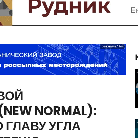
Предприятия и компании
Интервью
Выставки, Конференции
Женщины в горном деле
реклама 16+
ВОЙ
(NEW
NORMAL):
О
ГЛАВУ
УГЛА