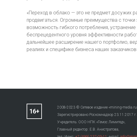
«Переход в облако — это не предмет досужих р
продвигаться. Огромные преимущества с точки 
возможность гибкого потребления, устранение
беспрецедентного уровня эффективности работы
дальнейшее расширение нашего портфолио, ведь
реалиях и специфике бизнеса наших заказчиков»
2008-2023 © Сетевое издание «mining-media.ru
Зарегистрировано Роскомнадзор 23.11.2017 г
Учредитель: ООО НПК «Гемос Лимитед»,
Главный редактор: Е.В. Анистратова,
тел./факс:
+7 (499) 237-03-11
; e-mail:
info@mini