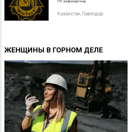
ГП:
инфопартнер
Казахстан, Павлодар
ЖЕНЩИНЫ
В
ГОРНОМ
ДЕЛЕ