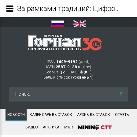
За рамками традиций: Цифровизация сварки и резки приходит в Казахстан - Журнал Горная промышленность
ISSN
1609-9192
(print)
ISSN
2587-9138
(online)
Scopus
Q2
Ι ВАК РФ (
K1
)
Белый список (
Уровень 1
)
Искать...
НОВОСТИ
КАЛЕНДАРЬ ВЫСТАВОК
АРХИВ ВЫСТАВОК
ОТЧЕТЫ
ВИДЕО
АРКТИКА
MWR