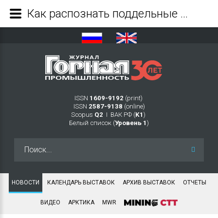
Как распознать поддельные подшипники NSK и избежать их покупки - Журнал Горная промышленность
ISSN
1609-9192
(print)
ISSN
2587-9138
(online)
Scopus
Q2
Ι ВАК РФ (
K1
)
Белый список (
Уровень 1
)
Искать...
НОВОСТИ
КАЛЕНДАРЬ ВЫСТАВОК
АРХИВ ВЫСТАВОК
ОТЧЕТЫ
ВИДЕО
АРКТИКА
MWR