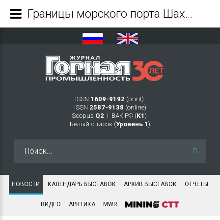
Границы морского порта Шахтерск расширены - Журнал Горная промышленность
ISSN
1609-9192
(print)
ISSN
2587-9138
(online)
Scopus
Q2
Ι ВАК РФ (
K1
)
Белый список (
Уровень 1
)
Искать...
НОВОСТИ
КАЛЕНДАРЬ ВЫСТАВОК
АРХИВ ВЫСТАВОК
ОТЧЕТЫ
ВИДЕО
АРКТИКА
MWR