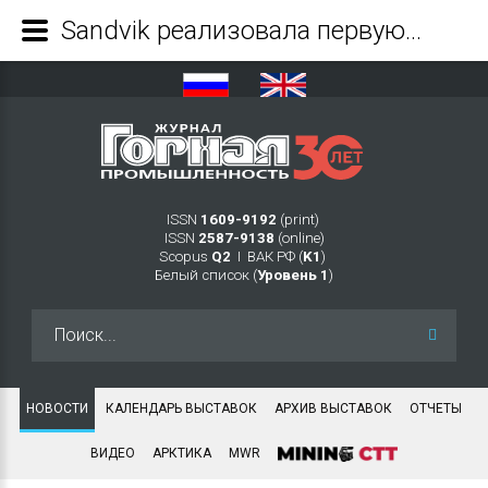
Sandvik реализовала первую в мире модернизацию проходческого комбайна MB670 для ОАО «Ургалуголь» - Журнал Горная промышленность
ISSN
1609-9192
(print)
ISSN
2587-9138
(online)
Scopus
Q2
Ι ВАК РФ (
K1
)
Белый список (
Уровень 1
)
Искать...
НОВОСТИ
КАЛЕНДАРЬ ВЫСТАВОК
АРХИВ ВЫСТАВОК
ОТЧЕТЫ
ВИДЕО
АРКТИКА
MWR