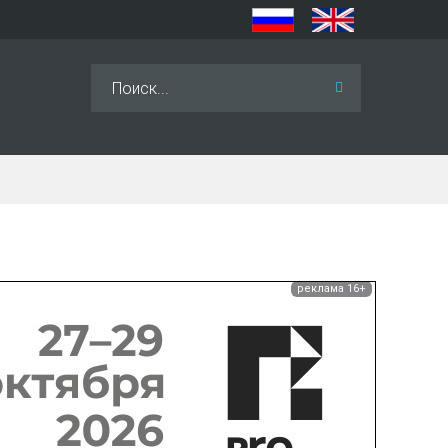
Искать...
реклама 16+