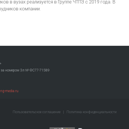
в в вузах реализуется в Группе ЧТПЗ с 2019 года. В
рудников компании.
»
. за номером Эл № ФС77-71589
ng-media.ru
Пользовательское соглашение
|
Политика конфиденциальности