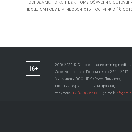
Программа по контрактному обучению сотруднико
прошлом году в университеты поступило 18 сот
2008-2023 © Сетевое издание «mining-media.ru
Зарегистрировано Роскомнадзор 23.11.2017 г
Учредитель: ООО НПК «Гемос Лимитед»,
Главный редактор: Е.В. Анистратова,
тел./факс:
+7 (499) 237-03-11
; e-mail:
info@mini