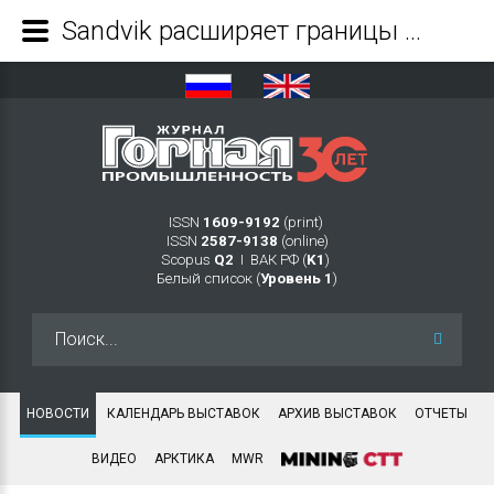
Sandvik расширяет границы автоматизации горных работ, представляя AutoMine® Concept - Журнал Горная промышленность
ISSN
1609-9192
(print)
ISSN
2587-9138
(online)
Scopus
Q2
Ι ВАК РФ (
K1
)
Белый список (
Уровень 1
)
Искать...
НОВОСТИ
КАЛЕНДАРЬ ВЫСТАВОК
АРХИВ ВЫСТАВОК
ОТЧЕТЫ
ВИДЕО
АРКТИКА
MWR