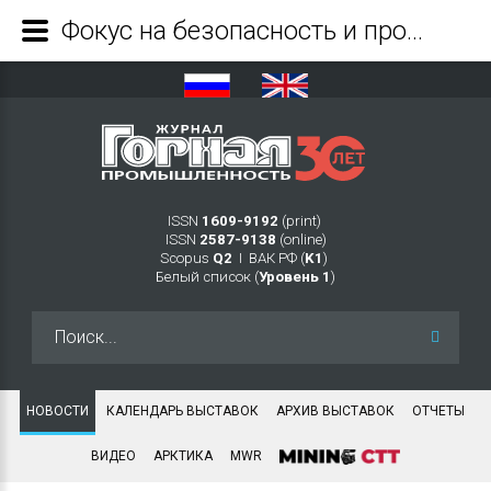
Фокус на безопасность и производительность. Компания «Эпирок» получила крупный заказ от российской компании «Норильский Никель» - Журнал Горная промышленность
ISSN
1609-9192
(print)
ISSN
2587-9138
(online)
Scopus
Q2
Ι ВАК РФ (
K1
)
Белый список (
Уровень 1
)
Искать...
НОВОСТИ
КАЛЕНДАРЬ ВЫСТАВОК
АРХИВ ВЫСТАВОК
ОТЧЕТЫ
ВИДЕО
АРКТИКА
MWR