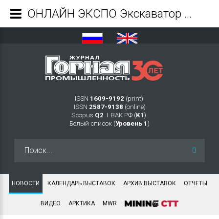
ОНЛАЙН ЭКСПО Экскаватор Ру: результаты первой российской онлайн-выставки спецтехники - Журнал Горная промышленность
ISSN
1609-9192
(print)
ISSN
2587-9138
(online)
Scopus
Q2
Ι ВАК РФ (
K1
)
Белый список (
Уровень 1
)
Искать...
НОВОСТИ
КАЛЕНДАРЬ ВЫСТАВОК
АРХИВ ВЫСТАВОК
ОТЧЕТЫ
ВИДЕО
АРКТИКА
MWR