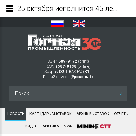
25 октября исполнится 45 лет со дня выпуска первого чебоксарского трактора - Журнал Горная промышленность
ISSN
1609-9192
(print)
ISSN
2587-9138
(online)
Scopus
Q2
Ι ВАК РФ (
K1
)
Белый список (
Уровень 1
)
Искать...
НОВОСТИ
КАЛЕНДАРЬ ВЫСТАВОК
АРХИВ ВЫСТАВОК
ОТЧЕТЫ
ВИДЕО
АРКТИКА
MWR