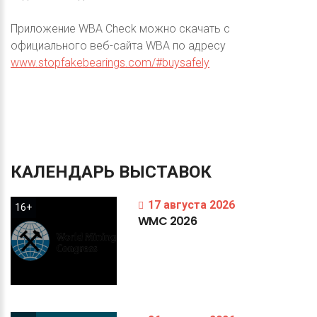
Приложение WBA Check можно скачать с
официального веб-сайта WBA по адресу
www.stopfakebearings.com/#buysafely
КАЛЕНДАРЬ
ВЫСТАВОК
17 августа 2026
16+
WMC
2026