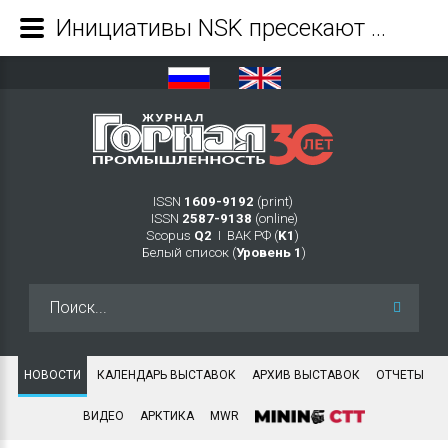
Инициативы NSK пресекают производство фальшивых подшипников - Журнал Горная промышленность
ISSN
1609-9192
(print)
ISSN
2587-9138
(online)
Scopus
Q2
Ι ВАК РФ (
K1
)
Белый список (
Уровень 1
)
Искать...
НОВОСТИ
КАЛЕНДАРЬ ВЫСТАВОК
АРХИВ ВЫСТАВОК
ОТЧЕТЫ
ВИДЕО
АРКТИКА
MWR