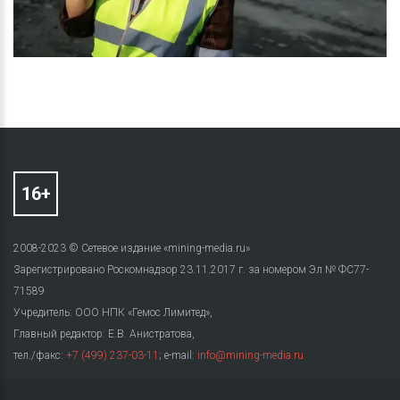
2008-2023 © Сетевое издание «mining-media.ru»
Зарегистрировано Роскомнадзор 23.11.2017 г. за номером Эл № ФС77-
71589
Учредитель: ООО НПК «Гемос Лимитед»,
Главный редактор: Е.В. Анистратова,
тел./факс:
+7 (499) 237-03-11
; e-mail:
info@mining-media.ru