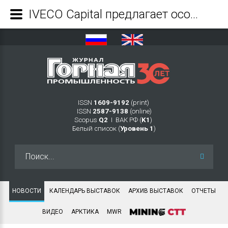
IVECO Capital предлагает особо выгодные условия при покупке в лизинг газовых тягачей IVECO Stralis NP до 31 декабря 2020 года - Журнал Горная промышленность
ISSN
1609-9192
(print)
ISSN
2587-9138
(online)
Scopus
Q2
Ι ВАК РФ (
K1
)
Белый список (
Уровень 1
)
Искать...
НОВОСТИ
КАЛЕНДАРЬ ВЫСТАВОК
АРХИВ ВЫСТАВОК
ОТЧЕТЫ
ВИДЕО
АРКТИКА
MWR