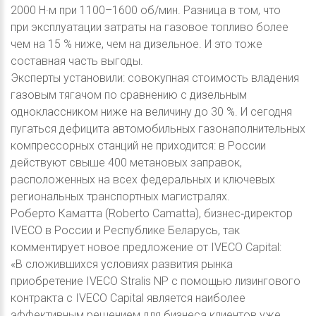
2000 Н·м при 1100–1600 об/мин. Разница в том, что
при эксплуатации затраты на газовое топливо более
чем на 15 % ниже, чем на дизельное. И это тоже
составная часть выгоды.
Эксперты установили: совокупная стоимость владения
газовым тягачом по сравнению с дизельным
одноклассником ниже на величину до 30 %. И сегодня
пугаться дефицита автомобильных газонаполнительных
компрессорных станций не приходится: в России
действуют свыше 400 метановых заправок,
расположенных на всех федеральных и ключевых
региональных транспортных магистралях.
Роберто Каматта (Roberto Camatta), бизнес‑директор
IVECO в России и Республике Беларусь, так
комментирует новое предложение от IVECO Capital:
«В сложившихся условиях развития рынка
приобретение IVECO Stralis NP с помощью лизингового
контракта с IVECO Capital является наиболее
эффективным решением для бизнеса клиентов уже