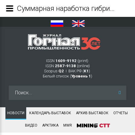
Суммарная наработка гибридных погрузчиков John Deere 944К достигла 1 млн часов - Журнал Горная промышленность
ISSN
1609-9192
(print)
ISSN
2587-9138
(online)
Scopus
Q2
Ι ВАК РФ (
K1
)
Белый список (
Уровень 1
)
Искать...
НОВОСТИ
КАЛЕНДАРЬ ВЫСТАВОК
АРХИВ ВЫСТАВОК
ОТЧЕТЫ
ВИДЕО
АРКТИКА
MWR