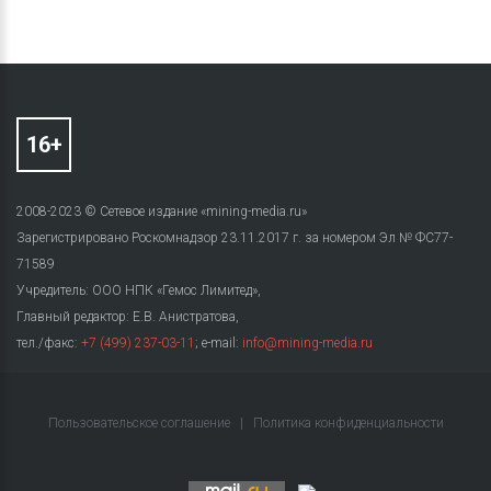
2008-2023 © Сетевое издание «mining-media.ru»
Зарегистрировано Роскомнадзор 23.11.2017 г. за номером Эл № ФС77-
71589
Учредитель: ООО НПК «Гемос Лимитед»,
Главный редактор: Е.В. Анистратова,
тел./факс:
+7 (499) 237-03-11
; e-mail:
info@mining-media.ru
Пользовательское соглашение
|
Политика конфиденциальности